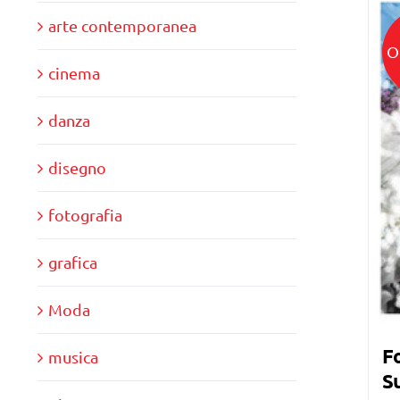
arte contemporanea
O
cinema
danza
disegno
fotografia
grafica
Moda
Fo
musica
Su