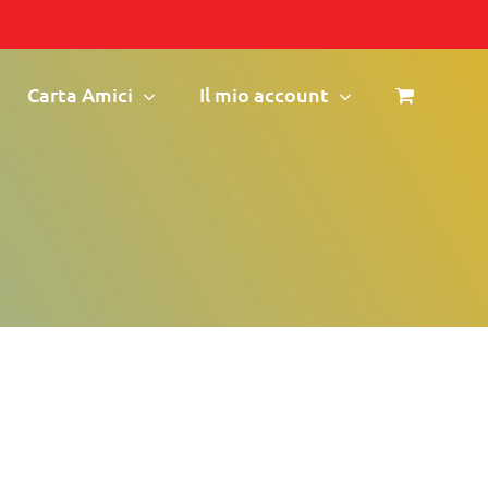
Carta Amici
Il mio account