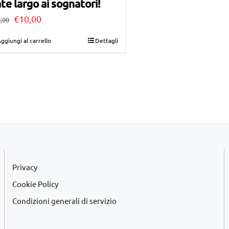
te largo ai sognatori!
Il
Il
€
10,00
,00
prezzo
prezzo
ggiungi al carrello
Dettagli
originale
attuale
era:
è:
€28,00.
€10,00.
Privacy
Cookie Policy
Condizioni generali di servizio