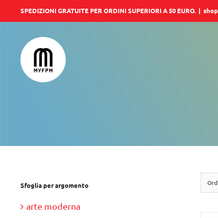
Salta
SPEDIZIONI GRATUITE PER ORDINI SUPERIORI A 50 EURO.
|
shop
al
contenuto
Ord
Sfoglia per argomento
arte moderna