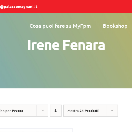
@palazzomagnani.it
Cosa puoi fare su MyFpm
Bookshop
Irene Fenara
ina per
Prezzo
Mostra
24 Prodotti