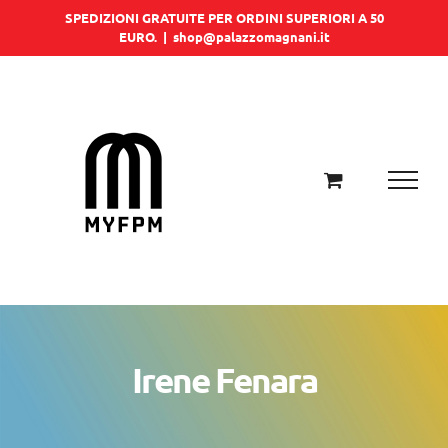
Salta
SPEDIZIONI GRATUITE PER ORDINI SUPERIORI A 50
EURO.
|
shop@palazzomagnani.it
al
contenuto
Irene Fenara