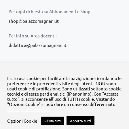
Per ogni richiesta su Abbonamenti e Shop:
shop@palazzomagnani.it
Per info su Area docenti:
didattica@palazzomagnani.it
Il sito usa cookie per facilitare la navigazione ricordando le
preferenze e le precedenti visite degli utenti. NON sono
usati cookie di profilazione. Sono utilizzati soltanto cookie
© Copyright 2020 -
2026 | Tutti i diritti riservati | MyFpm è un
tecnici e di terze parti analitici (IP anonimo). Con "Accetta
progetto della
Fondazione Palazzo Magnani
tutto", si acconsente all'uso di TUTTI i cookie. Visitando
"Opzioni Cookie" si può dare un consenso differenziato.
Ulteriori informazioni
Facebook
Instagram
Twitter
LinkedIn
YouTube
Opzioni Cookie
Rifiuta tutti
Accetta tutti