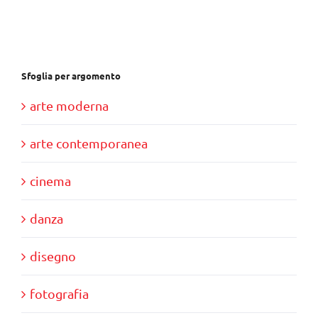
€28,00.
€10,00.
Sfoglia per argomento
arte moderna
arte contemporanea
cinema
danza
disegno
fotografia