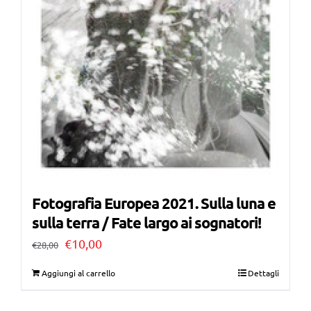
Fotografia Europea 2021. Sulla luna e
sulla terra / Fate largo ai sognatori!
Il
Il
€
10,00
€
28,00
prezzo
prezzo
Aggiungi al carrello
Dettagli
originale
attuale
era:
è: