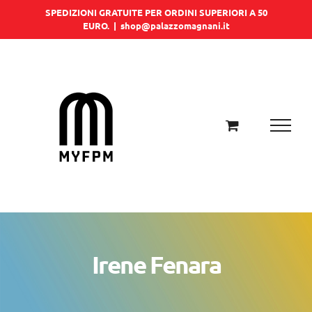
Salta
SPEDIZIONI GRATUITE PER ORDINI SUPERIORI A 50
EURO.
|
shop@palazzomagnani.it
al
contenuto
Irene Fenara