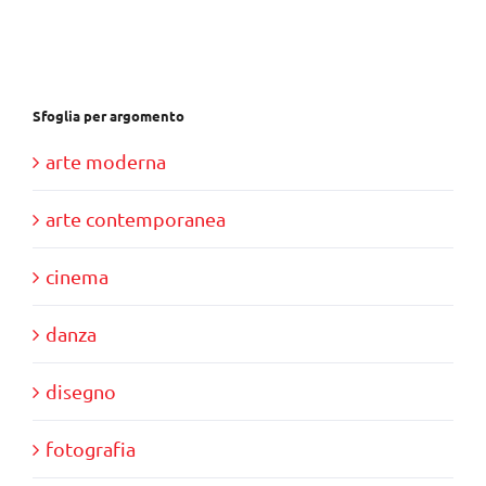
€28,00.
€10,00.
Sfoglia per argomento
arte moderna
arte contemporanea
cinema
danza
disegno
fotografia