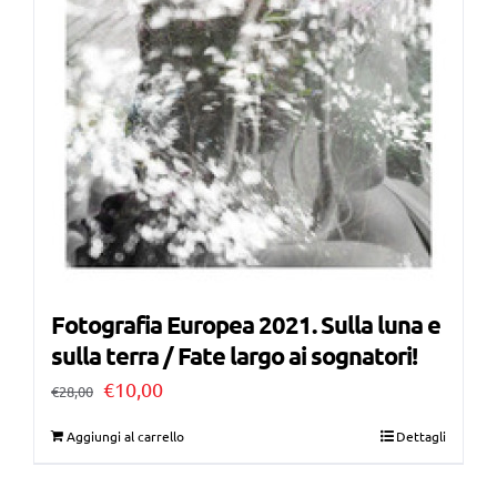
Fotografia Europea 2021. Sulla luna e
sulla terra / Fate largo ai sognatori!
Il
Il
€
10,00
€
28,00
prezzo
prezzo
Aggiungi al carrello
Dettagli
originale
attuale
era:
è: