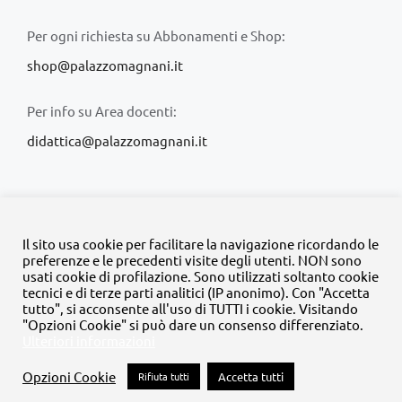
Per ogni richiesta su Abbonamenti e Shop:
shop@palazzomagnani.it
Per info su Area docenti:
didattica@palazzomagnani.it
Il sito usa cookie per facilitare la navigazione ricordando le
preferenze e le precedenti visite degli utenti. NON sono
usati cookie di profilazione. Sono utilizzati soltanto cookie
© Copyright 2020 -
2026 | Tutti i diritti riservati | MyFpm è un
tecnici e di terze parti analitici (IP anonimo). Con "Accetta
progetto della
Fondazione Palazzo Magnani
tutto", si acconsente all'uso di TUTTI i cookie. Visitando
"Opzioni Cookie" si può dare un consenso differenziato.
Ulteriori informazioni
Facebook
Instagram
Twitter
LinkedIn
YouTube
Opzioni Cookie
Rifiuta tutti
Accetta tutti