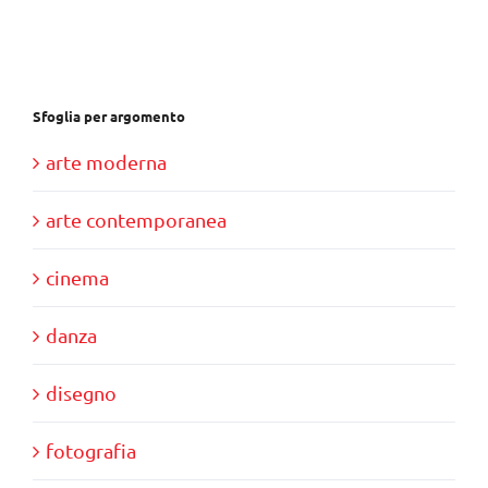
€28,00.
€10,00.
Sfoglia per argomento
arte moderna
arte contemporanea
cinema
danza
disegno
fotografia