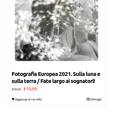
Fotografia Europea 2021. Sulla luna e
sulla terra / Fate largo ai sognatori!
Il
Il
€
10,00
€
28,00
prezzo
prezzo
Aggiungi al carrello
Dettagli
originale
attuale
era:
è: