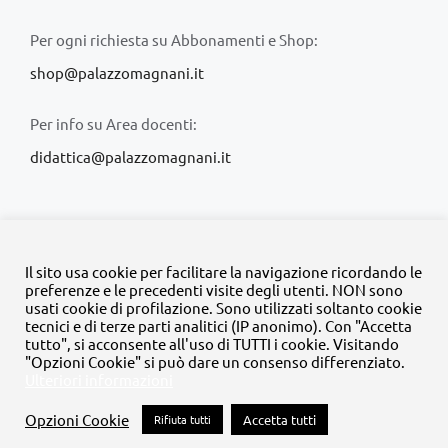
Per ogni richiesta su Abbonamenti e Shop:
shop@palazzomagnani.it
Per info su Area docenti:
didattica@palazzomagnani.it
Il sito usa cookie per facilitare la navigazione ricordando le
preferenze e le precedenti visite degli utenti. NON sono
usati cookie di profilazione. Sono utilizzati soltanto cookie
© Copyright 2020 -
2026 | Tutti i diritti riservati | MyFpm è un
tecnici e di terze parti analitici (IP anonimo). Con "Accetta
progetto della
Fondazione Palazzo Magnani
tutto", si acconsente all'uso di TUTTI i cookie. Visitando
"Opzioni Cookie" si può dare un consenso differenziato.
Ulteriori informazioni
Facebook
Instagram
Twitter
LinkedIn
YouTube
Opzioni Cookie
Rifiuta tutti
Accetta tutti