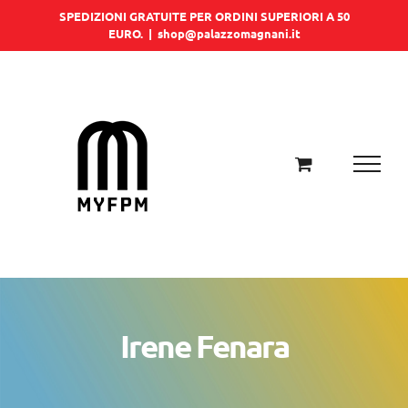
Salta
SPEDIZIONI GRATUITE PER ORDINI SUPERIORI A 50
EURO.
|
shop@palazzomagnani.it
al
contenuto
Irene Fenara