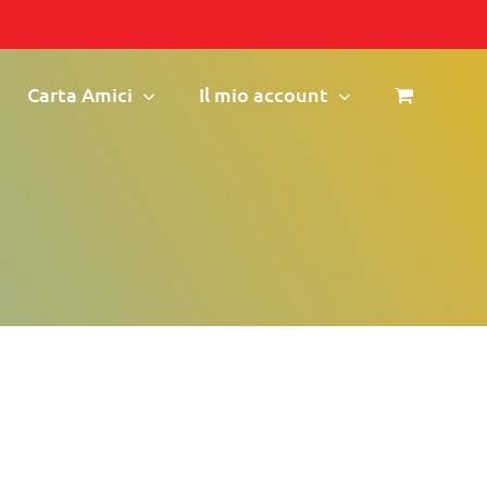
Carta Amici
Il mio account