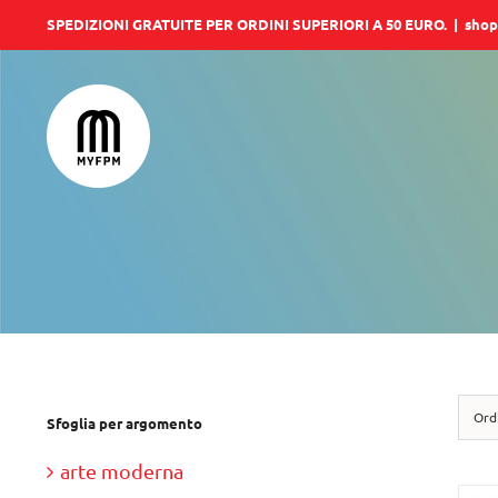
Salta
SPEDIZIONI GRATUITE PER ORDINI SUPERIORI A 50 EURO.
|
shop
al
contenuto
Ord
Sfoglia per argomento
arte moderna