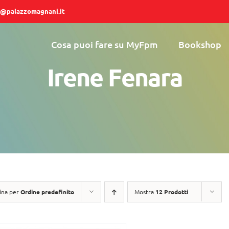
@palazzomagnani.it
Cosa puoi fare su MyFpm
Bookshop
Irene Fenara
ina per
Ordine predefinito
Mostra
12 Prodotti