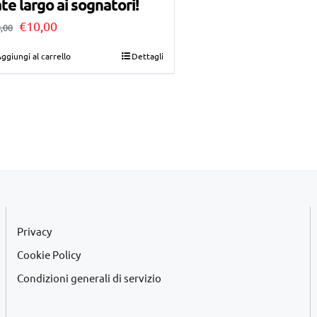
te largo ai sognatori!
Il
Il
€
10,00
,00
prezzo
prezzo
ggiungi al carrello
Dettagli
originale
attuale
era:
è:
€28,00.
€10,00.
Privacy
Cookie Policy
Condizioni generali di servizio