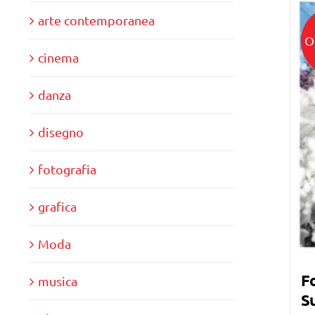
arte contemporanea
O
cinema
danza
disegno
fotografia
grafica
Moda
Fo
musica
Su