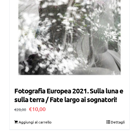
Fotografia Europea 2021. Sulla luna e
sulla terra / Fate largo ai sognatori!
Il
Il
€
10,00
€
28,00
prezzo
prezzo
Aggiungi al carrello
Dettagli
originale
attuale
era:
è: