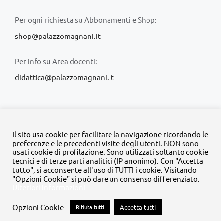
Per ogni richiesta su Abbonamenti e Shop:
shop@palazzomagnani.it
Per info su Area docenti:
didattica@palazzomagnani.it
Il sito usa cookie per facilitare la navigazione ricordando le
preferenze e le precedenti visite degli utenti. NON sono
usati cookie di profilazione. Sono utilizzati soltanto cookie
© Copyright 2020 -
2026 | Tutti i diritti riservati | MyFpm è un
tecnici e di terze parti analitici (IP anonimo). Con "Accetta
progetto della
Fondazione Palazzo Magnani
tutto", si acconsente all'uso di TUTTI i cookie. Visitando
"Opzioni Cookie" si può dare un consenso differenziato.
Ulteriori informazioni
Facebook
Instagram
Twitter
LinkedIn
YouTube
Opzioni Cookie
Rifiuta tutti
Accetta tutti