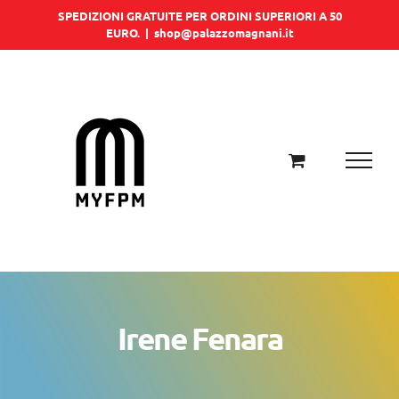
Salta
SPEDIZIONI GRATUITE PER ORDINI SUPERIORI A 50
EURO.
|
shop@palazzomagnani.it
al
contenuto
Irene Fenara