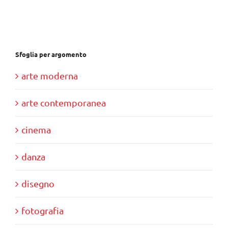
€28,00.
€10,00.
Sfoglia per argomento
arte moderna
arte contemporanea
cinema
danza
disegno
fotografia