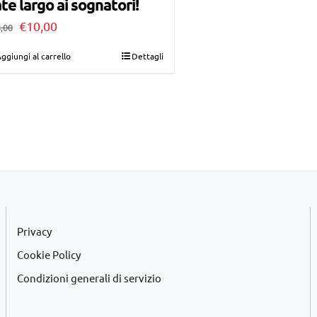
te largo ai sognatori!
Il
Il
€
10,00
,00
prezzo
prezzo
ggiungi al carrello
Dettagli
originale
attuale
era:
è:
€28,00.
€10,00.
Privacy
Cookie Policy
Condizioni generali di servizio