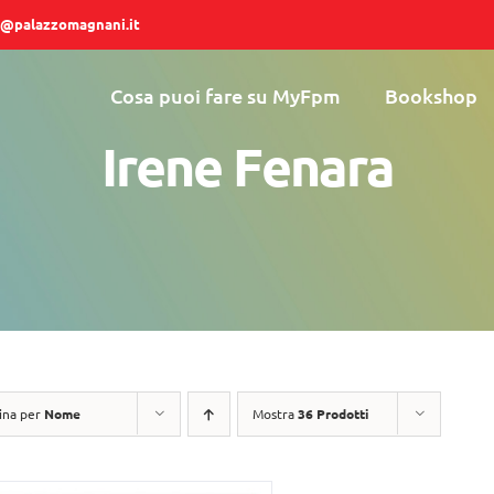
@palazzomagnani.it
Cosa puoi fare su MyFpm
Bookshop
Irene Fenara
ina per
Nome
Mostra
36 Prodotti