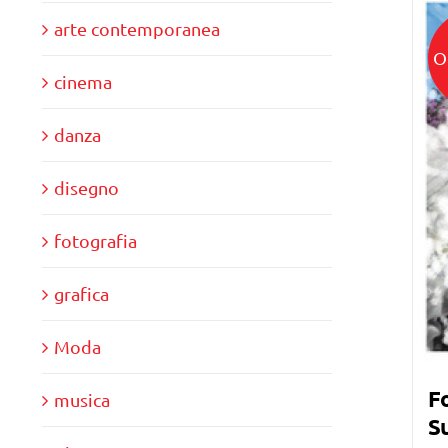
arte contemporanea
O
cinema
danza
disegno
fotografia
grafica
Moda
Fo
musica
Su