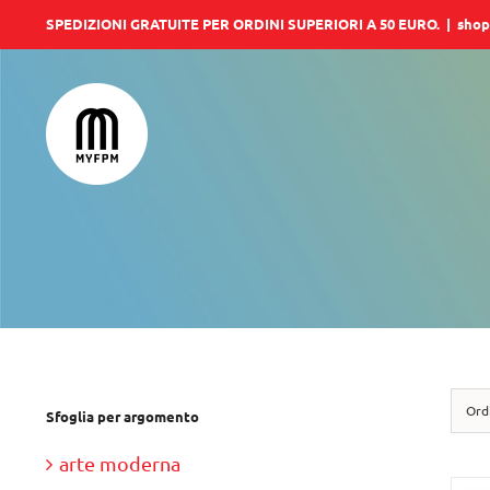
Salta
SPEDIZIONI GRATUITE PER ORDINI SUPERIORI A 50 EURO.
|
shop
al
contenuto
Ord
Sfoglia per argomento
arte moderna