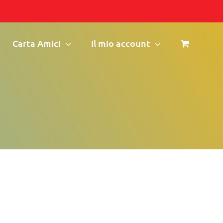
Carta Amici
Il mio account