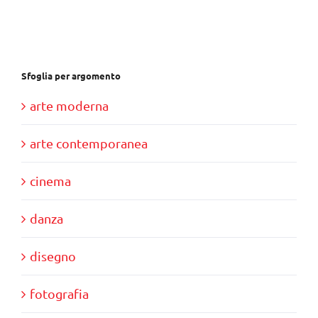
€28,00.
€10,00.
Sfoglia per argomento
arte moderna
arte contemporanea
cinema
danza
disegno
fotografia