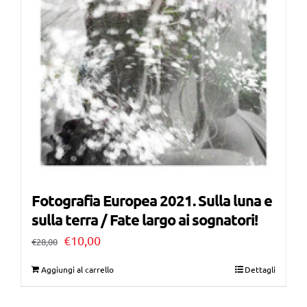
Fotografia Europea 2021. Sulla luna e
sulla terra / Fate largo ai sognatori!
Il
Il
€
10,00
€
28,00
prezzo
prezzo
Aggiungi al carrello
Dettagli
originale
attuale
era:
è: