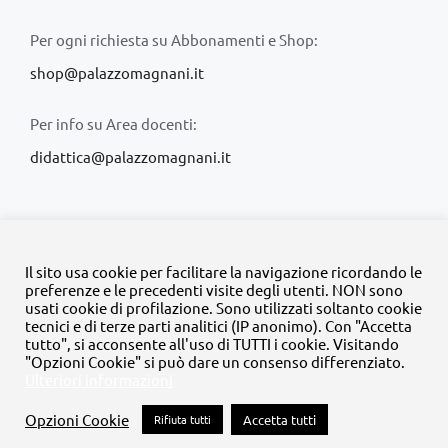
Per ogni richiesta su Abbonamenti e Shop:
shop@palazzomagnani.it
Per info su Area docenti:
didattica@palazzomagnani.it
Il sito usa cookie per facilitare la navigazione ricordando le
preferenze e le precedenti visite degli utenti. NON sono
usati cookie di profilazione. Sono utilizzati soltanto cookie
© Copyright 2020 -
2026 | Tutti i diritti riservati | MyFpm è un
tecnici e di terze parti analitici (IP anonimo). Con "Accetta
progetto della
Fondazione Palazzo Magnani
tutto", si acconsente all'uso di TUTTI i cookie. Visitando
"Opzioni Cookie" si può dare un consenso differenziato.
Ulteriori informazioni
Facebook
Instagram
Twitter
LinkedIn
YouTube
Opzioni Cookie
Rifiuta tutti
Accetta tutti