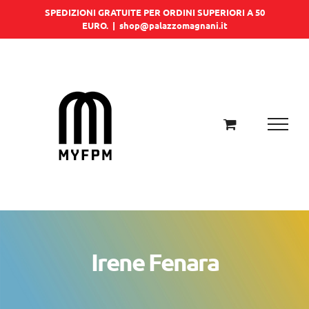
Salta
SPEDIZIONI GRATUITE PER ORDINI SUPERIORI A 50
EURO.
|
shop@palazzomagnani.it
al
contenuto
Irene Fenara