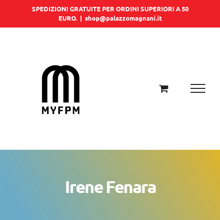
Salta
SPEDIZIONI GRATUITE PER ORDINI SUPERIORI A 50
EURO.
|
shop@palazzomagnani.it
al
contenuto
Irene Fenara