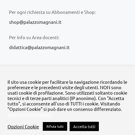
Per ogni richiesta su Abbonamenti e Shop:
shop@palazzomagnani.it
Per info su Area docenti:
didattica@palazzomagnani.it
Il sito usa cookie per facilitare la navigazione ricordando le
preferenze e le precedenti visite degli utenti. NON sono
usati cookie di profilazione. Sono utilizzati soltanto cookie
© Copyright 2020 -
2026 | Tutti i diritti riservati | MyFpm è un
tecnici e di terze parti analitici (IP anonimo). Con "Accetta
progetto della
Fondazione Palazzo Magnani
tutto", si acconsente all'uso di TUTTI i cookie. Visitando
"Opzioni Cookie" si può dare un consenso differenziato.
Ulteriori informazioni
Facebook
Instagram
Twitter
LinkedIn
YouTube
Opzioni Cookie
Rifiuta tutti
Accetta tutti