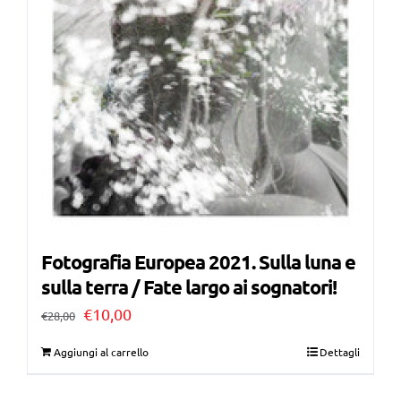
Fotografia Europea 2021. Sulla luna e
sulla terra / Fate largo ai sognatori!
Il
Il
€
10,00
€
28,00
prezzo
prezzo
Aggiungi al carrello
Dettagli
originale
attuale
era:
è: