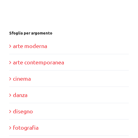
€28,00.
€10,00.
Sfoglia per argomento
arte moderna
arte contemporanea
cinema
danza
disegno
fotografia