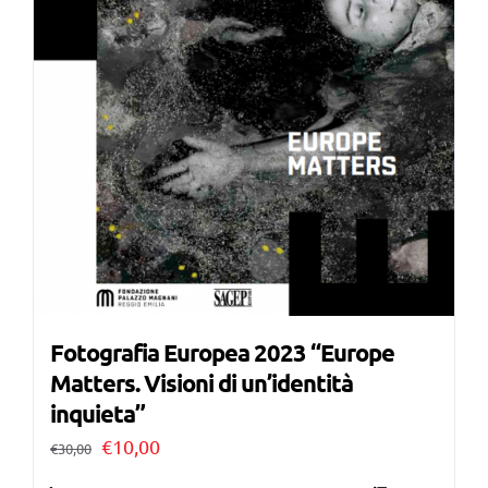
Fotografia Europea 2023 “Europe
Matters. Visioni di un’identità
inquieta”
Il
Il
€
10,00
€
30,00
prezzo
prezzo