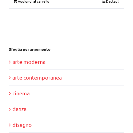
Aggiungi al carrello
Dettagli
originale
attuale
era:
è:
€30,00.
€10,00.
Sfoglia per argomento
arte moderna
arte contemporanea
cinema
danza
disegno