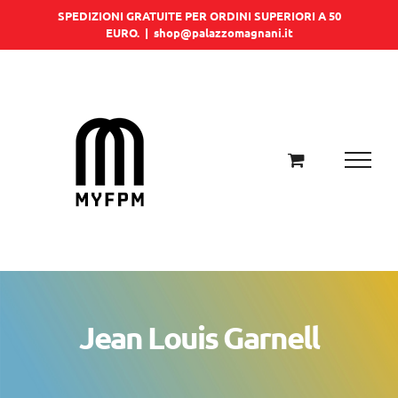
Salta
SPEDIZIONI GRATUITE PER ORDINI SUPERIORI A 50
EURO.
|
shop@palazzomagnani.it
al
contenuto
Jean Louis Garnell