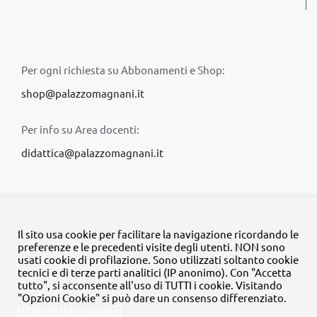
Per ogni richiesta su Abbonamenti e Shop:
shop@palazzomagnani.it
Per info su Area docenti:
didattica@palazzomagnani.it
Il sito usa cookie per facilitare la navigazione ricordando le
preferenze e le precedenti visite degli utenti. NON sono
usati cookie di profilazione. Sono utilizzati soltanto cookie
© Copyright 2020 -
2026 | Tutti i diritti riservati | MyFpm è un
tecnici e di terze parti analitici (IP anonimo). Con "Accetta
progetto della
Fondazione Palazzo Magnani
tutto", si acconsente all'uso di TUTTI i cookie. Visitando
"Opzioni Cookie" si può dare un consenso differenziato.
Ulteriori informazioni