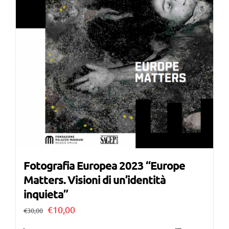
Fotografia Europea 2023 “Europe
Matters. Visioni di un’identità
inquieta”
Il
Il
€
10,00
€
30,00
prezzo
prezzo