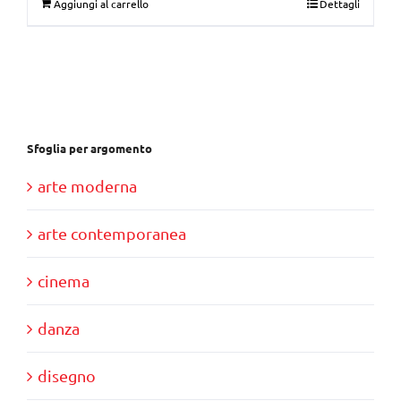
Aggiungi al carrello
Dettagli
originale
attuale
era:
è:
€30,00.
€10,00.
Sfoglia per argomento
arte moderna
arte contemporanea
cinema
danza
disegno