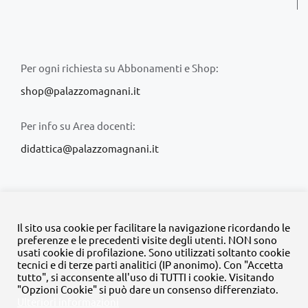
Per ogni richiesta su Abbonamenti e Shop:
shop@palazzomagnani.it
Per info su Area docenti:
didattica@palazzomagnani.it
Il sito usa cookie per facilitare la navigazione ricordando le
preferenze e le precedenti visite degli utenti. NON sono
usati cookie di profilazione. Sono utilizzati soltanto cookie
© Copyright 2020 -
2026 | Tutti i diritti riservati | MyFpm è un
tecnici e di terze parti analitici (IP anonimo). Con "Accetta
progetto della
Fondazione Palazzo Magnani
tutto", si acconsente all'uso di TUTTI i cookie. Visitando
"Opzioni Cookie" si può dare un consenso differenziato.
Ulteriori informazioni