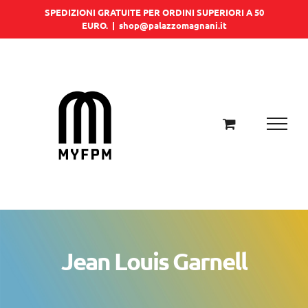
Salta
SPEDIZIONI GRATUITE PER ORDINI SUPERIORI A 50
EURO.
|
shop@palazzomagnani.it
al
contenuto
Jean Louis Garnell