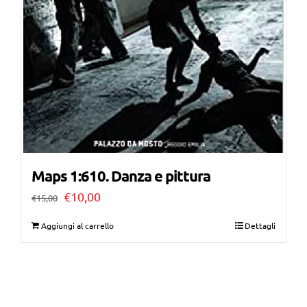
Maps 1:610. Danza e pittura
Il
Il
€
10,00
€
15,00
prezzo
prezzo
Aggiungi al carrello
Dettagli
originale
attuale
era:
è:
€15,00.
€10,00.