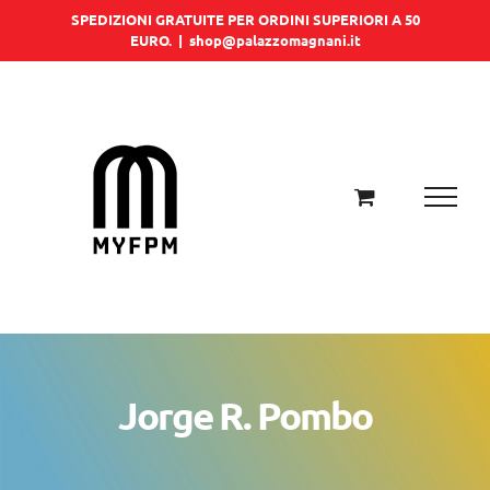
Salta
SPEDIZIONI GRATUITE PER ORDINI SUPERIORI A 50
EURO.
|
shop@palazzomagnani.it
al
contenuto
Jorge R. Pombo