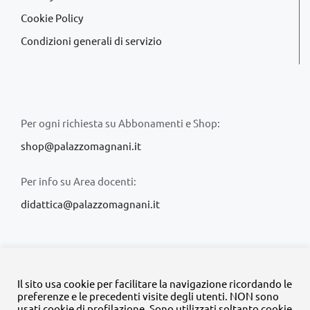
Cookie Policy
Condizioni generali di servizio
Per ogni richiesta su Abbonamenti e Shop:
shop@palazzomagnani.it
Per info su Area docenti:
didattica@palazzomagnani.it
Il sito usa cookie per facilitare la navigazione ricordando le
preferenze e le precedenti visite degli utenti. NON sono
usati cookie di profilazione. Sono utilizzati soltanto cookie
© Copyright 2020 -
2026 | Tutti i diritti riservati | MyFpm è un