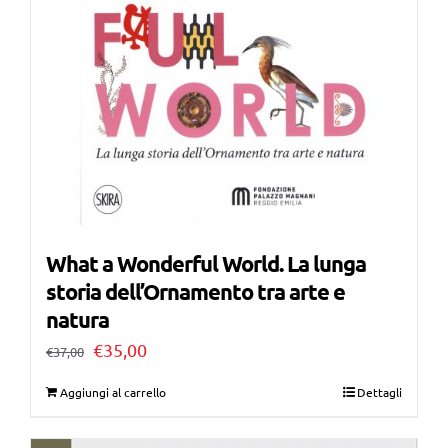
What a Wonderful World. La lunga
storia dell’Ornamento tra arte e
natura
Il
Il
€
35,00
€
37,00
prezzo
prezzo
Aggiungi al carrello
Dettagli
originale
attuale
era:
è: