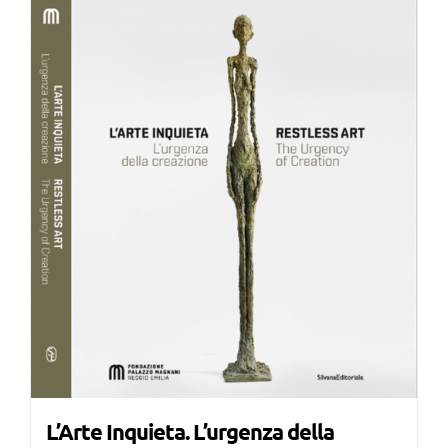
€37,00.
€35,00.
L’Arte Inquieta. L’urgenza della