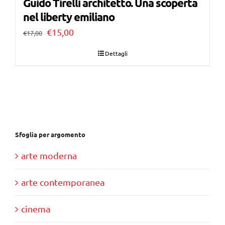
Guido Tirelli architetto. Una scoperta
nel liberty emiliano
Il
Il
€
15,00
€
17,00
prezzo
prezzo
Dettagli
originale
attuale
era:
è:
€17,00.
€15,00.
Sfoglia per argomento
arte moderna
arte contemporanea
cinema