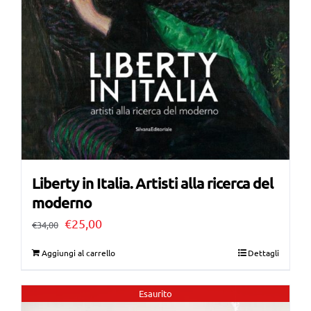
Liberty in Italia. Artisti alla ricerca del
moderno
Il
Il
€
25,00
€
34,00
prezzo
prezzo
Aggiungi al carrello
Dettagli
originale
attuale
era:
è:
Esaurito