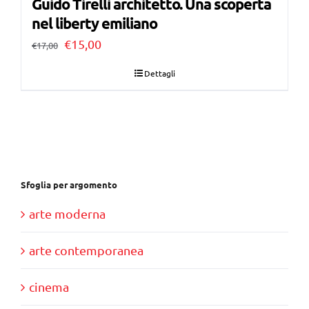
Guido Tirelli architetto. Una scoperta
nel liberty emiliano
Il
Il
€
15,00
€
17,00
prezzo
prezzo
Dettagli
originale
attuale
era:
è:
€17,00.
€15,00.
Sfoglia per argomento
arte moderna
arte contemporanea
cinema