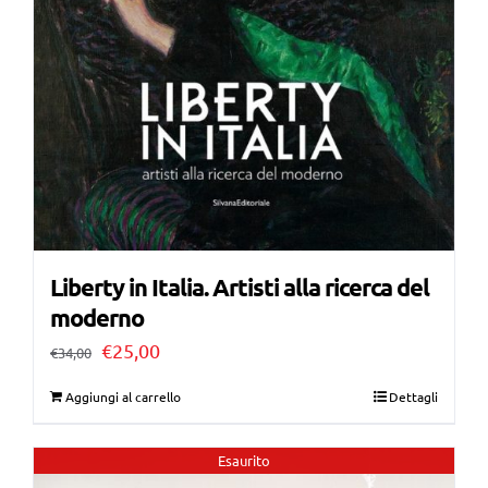
Liberty in Italia. Artisti alla ricerca del
moderno
Il
Il
€
25,00
€
34,00
prezzo
prezzo
Aggiungi al carrello
Dettagli
originale
attuale
era:
è:
Esaurito