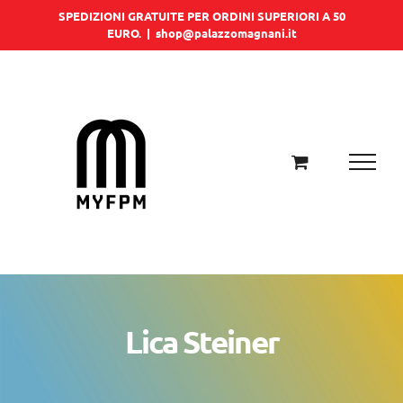
Salta
SPEDIZIONI GRATUITE PER ORDINI SUPERIORI A 50
EURO.
|
shop@palazzomagnani.it
al
contenuto
Lica Steiner