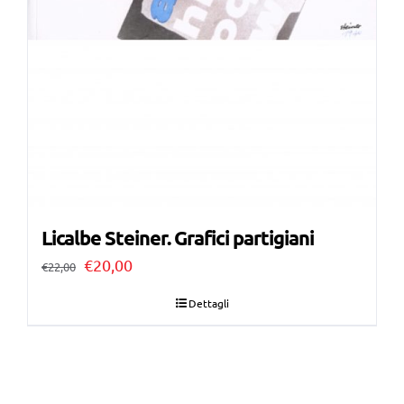
Licalbe Steiner. Grafici partigiani
Il
Il
€
20,00
€
22,00
prezzo
prezzo
Dettagli
originale
attuale
era:
è:
€22,00.
€20,00.