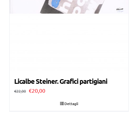
Licalbe Steiner. Grafici partigiani
Il
Il
€
20,00
€
22,00
prezzo
prezzo
Dettagli
originale
attuale
era:
è:
€22,00.
€20,00.