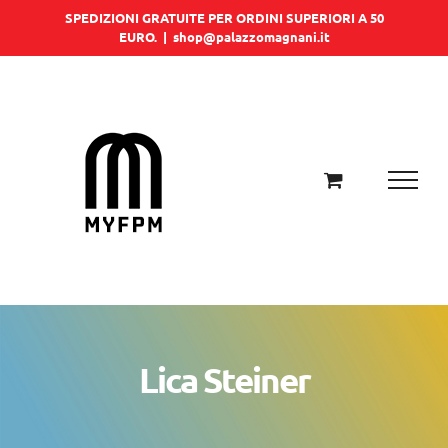
Salta
SPEDIZIONI GRATUITE PER ORDINI SUPERIORI A 50
EURO.
|
shop@palazzomagnani.it
al
contenuto
Lica Steiner