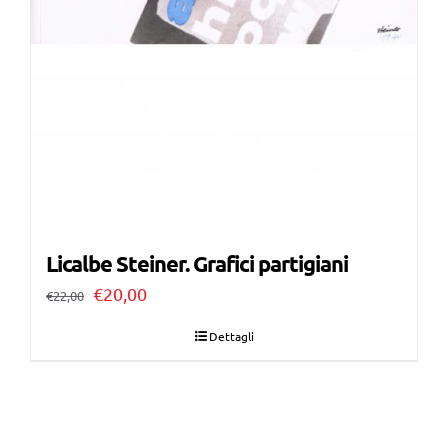
Licalbe Steiner. Grafici partigiani
Il
Il
€
20,00
€
22,00
prezzo
prezzo
Dettagli
originale
attuale
era:
è:
€22,00.
€20,00.