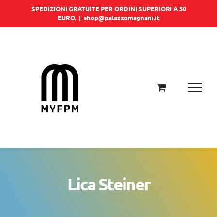
Salta
SPEDIZIONI GRATUITE PER ORDINI SUPERIORI A 50
EURO.
|
shop@palazzomagnani.it
al
contenuto
Lica Steiner