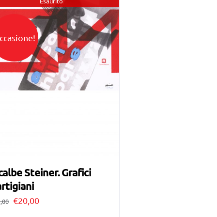
Esaurito
ccasione!
calbe Steiner. Grafici
rtigiani
Il
Il
€
20,00
,00
prezzo
prezzo