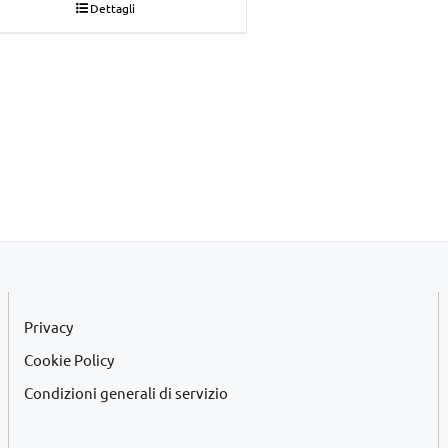
Dettagli
originale
attuale
era:
è:
€22,00.
€20,00.
Privacy
Cookie Policy
Condizioni generali di servizio