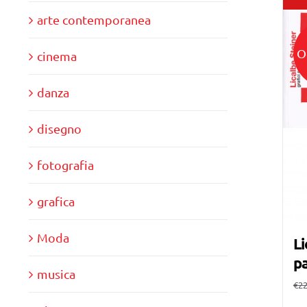
arte contemporanea
O
cinema
danza
disegno
fotografia
grafica
Moda
Li
pa
musica
€
22