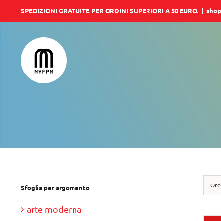
Salta
SPEDIZIONI GRATUITE PER ORDINI SUPERIORI A 50 EURO.
|
shop
al
contenuto
Ord
Sfoglia per argomento
arte moderna