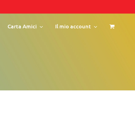
Carta Amici
Il mio account