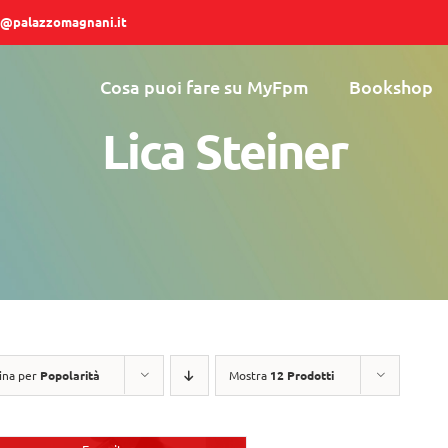
@palazzomagnani.it
Cosa puoi fare su MyFpm
Bookshop
Lica Steiner
ina per
Popolarità
Mostra
12 Prodotti