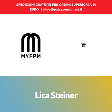
Salta
SPEDIZIONI GRATUITE PER ORDINI SUPERIORI A 50
EURO.
|
shop@palazzomagnani.it
al
contenuto
Lica Steiner