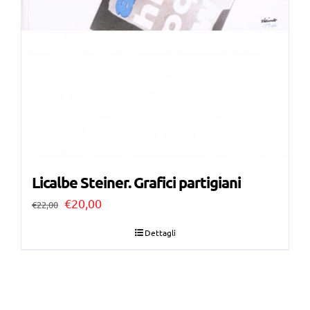
Licalbe Steiner. Grafici partigiani
Il
Il
€
20,00
€
22,00
prezzo
prezzo
Dettagli
originale
attuale
era:
è:
€22,00.
€20,00.