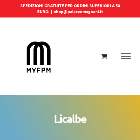
Salta
SPEDIZIONI GRATUITE PER ORDINI SUPERIORI A 50
EURO.
|
shop@palazzomagnani.it
al
contenuto
Licalbe