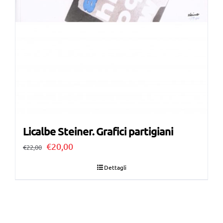
Licalbe Steiner. Grafici partigiani
Il
Il
€
20,00
€
22,00
prezzo
prezzo
Dettagli
originale
attuale
era:
è:
€22,00.
€20,00.