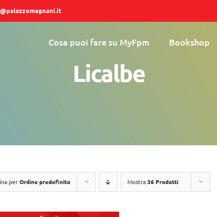
@palazzomagnani.it
Cosa puoi fare su MyFpm
Bookshop
Licalbe
ina per
Ordine predefinito
Mostra
36 Prodotti