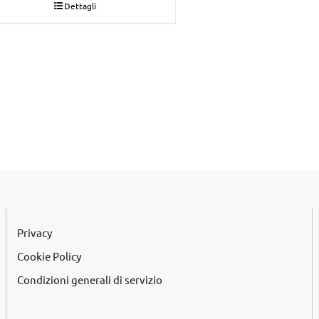
Dettagli
originale
attuale
era:
è:
€22,00.
€20,00.
Privacy
Cookie Policy
Condizioni generali di servizio