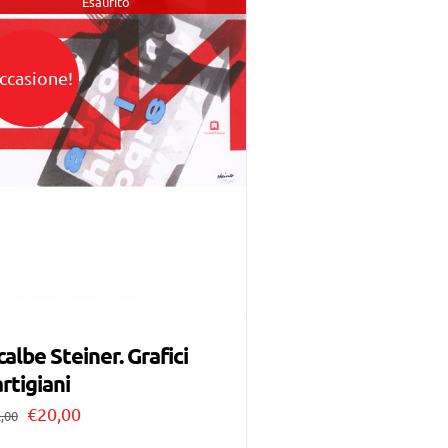
Esaurito
ccasione!
calbe Steiner. Grafici
rtigiani
Il
Il
€
20,00
,00
prezzo
prezzo