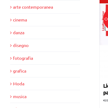
arte contemporanea
O
cinema
danza
disegno
fotografia
grafica
Moda
Li
pa
musica
€
22