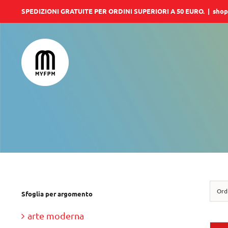
Salta
SPEDIZIONI GRATUITE PER ORDINI SUPERIORI A 50 EURO.
|
shop
al
contenuto
Ord
Sfoglia per argomento
arte moderna