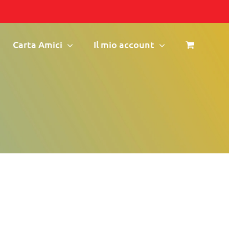
Carta Amici
Il mio account