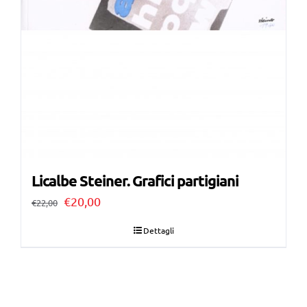
Licalbe Steiner. Grafici partigiani
Il
Il
€
20,00
€
22,00
prezzo
prezzo
Dettagli
originale
attuale
era:
è:
€22,00.
€20,00.