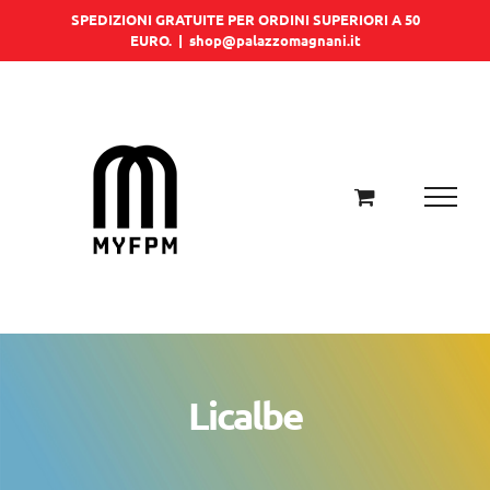
Salta
SPEDIZIONI GRATUITE PER ORDINI SUPERIORI A 50
EURO.
|
shop@palazzomagnani.it
al
contenuto
Licalbe