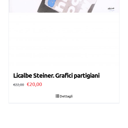
Licalbe Steiner. Grafici partigiani
Il
Il
€
20,00
€
22,00
prezzo
prezzo
Dettagli
originale
attuale
era:
è:
€22,00.
€20,00.