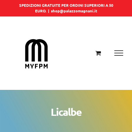
Salta
SPEDIZIONI GRATUITE PER ORDINI SUPERIORI A 50
EURO.
|
shop@palazzomagnani.it
al
contenuto
Licalbe