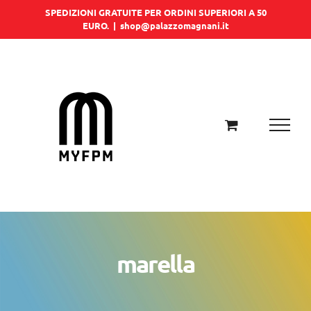
Salta
SPEDIZIONI GRATUITE PER ORDINI SUPERIORI A 50
EURO.
|
shop@palazzomagnani.it
al
contenuto
marella