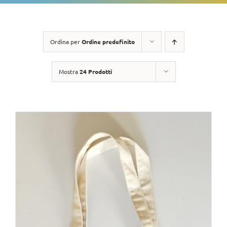
Ordina per
Ordine predefinito
Mostra
24 Prodotti