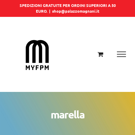
Salta
SPEDIZIONI GRATUITE PER ORDINI SUPERIORI A 50
EURO.
|
shop@palazzomagnani.it
al
contenuto
marella