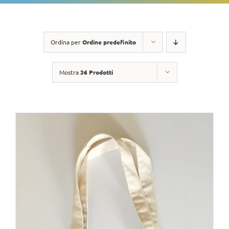
Ordina per
Ordine predefinito
Mostra
36 Prodotti