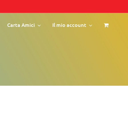
Carta Amici
Il mio account