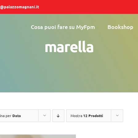
@palazzomagnani.it
Cosa puoi fare su MyFpm
Bookshop
marella
ina per
Data
Mostra
12 Prodotti