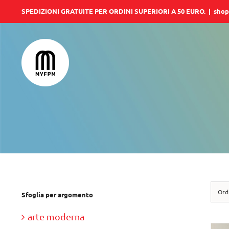
Salta
SPEDIZIONI GRATUITE PER ORDINI SUPERIORI A 50 EURO.
|
shop
al
contenuto
Ord
Sfoglia per argomento
arte moderna