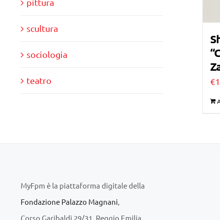
pittura
scultura
Sh
“C
sociologia
Za
teatro
€
1
A
MyFpm è la piattaforma digitale della
Fondazione Palazzo Magnani
,
Corso Garibaldi 29/31, Reggio Emilia.