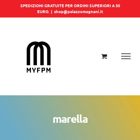
Salta
SPEDIZIONI GRATUITE PER ORDINI SUPERIORI A 50
EURO.
|
shop@palazzomagnani.it
al
contenuto
marella