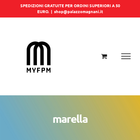
Salta
SPEDIZIONI GRATUITE PER ORDINI SUPERIORI A 50
EURO.
|
shop@palazzomagnani.it
al
contenuto
marella