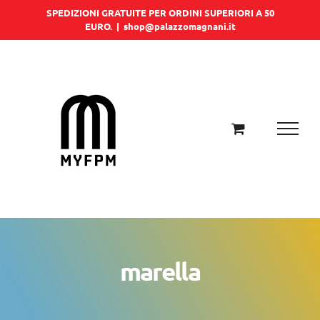
Salta
SPEDIZIONI GRATUITE PER ORDINI SUPERIORI A 50
EURO.
|
shop@palazzomagnani.it
al
contenuto
marella