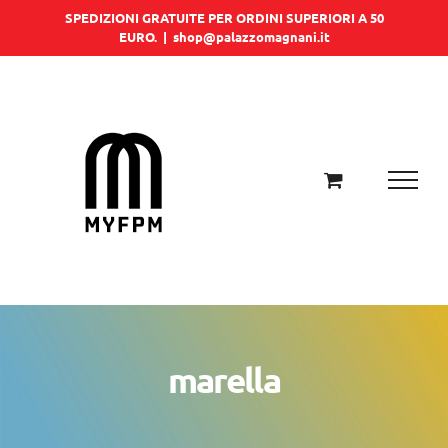
Salta
SPEDIZIONI GRATUITE PER ORDINI SUPERIORI A 50
EURO.
|
shop@palazzomagnani.it
al
contenuto
marella