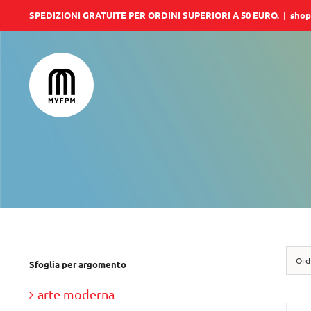
Salta
SPEDIZIONI GRATUITE PER ORDINI SUPERIORI A 50 EURO.
|
shop
al
contenuto
Ord
Sfoglia per argomento
arte moderna