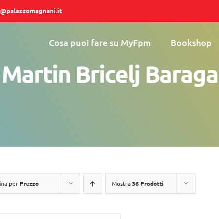
@palazzomagnani.it
Cosa puoi fare su MyFpm
Bookshop
Martin Bricelj Baraga
ina per
Prezzo
Mostra
36 Prodotti