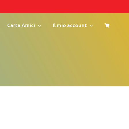
Carta Amici
Il mio account