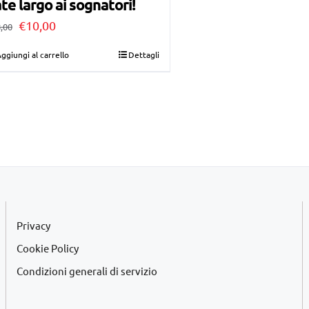
te largo ai sognatori!
Il
Il
€
10,00
,00
prezzo
prezzo
ggiungi al carrello
Dettagli
originale
attuale
era:
è:
€28,00.
€10,00.
Privacy
Cookie Policy
Condizioni generali di servizio