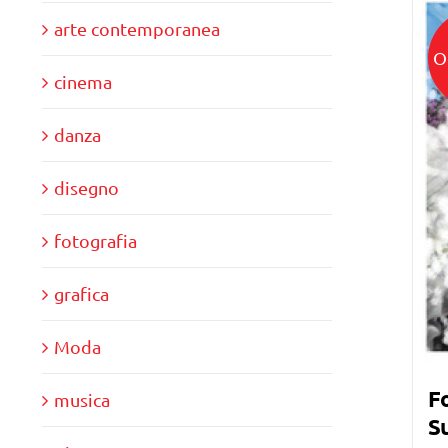
arte contemporanea
O
cinema
danza
disegno
fotografia
grafica
Moda
Fo
musica
Su