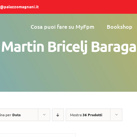
@palazzomagnani.it
Cosa puoi fare su MyFpm
Bookshop
Martin Bricelj Baraga
ina per
Data
Mostra
36 Prodotti