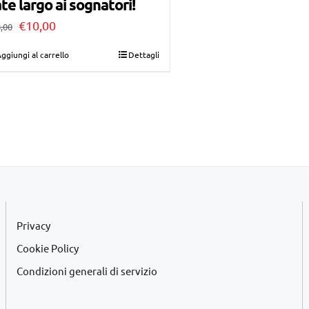
te largo ai sognatori!
Il
Il
€
10,00
,00
prezzo
prezzo
ggiungi al carrello
Dettagli
originale
attuale
era:
è:
€28,00.
€10,00.
Privacy
Cookie Policy
Condizioni generali di servizio