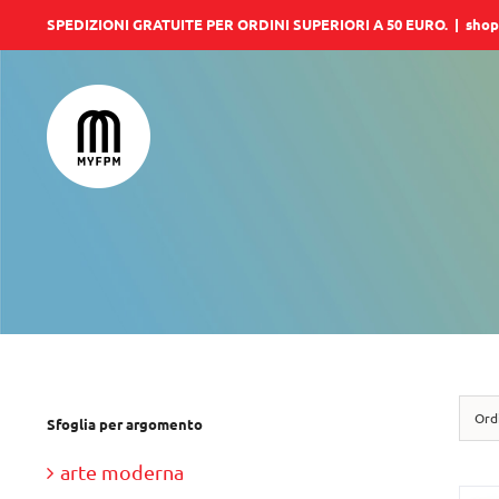
Salta
SPEDIZIONI GRATUITE PER ORDINI SUPERIORI A 50 EURO.
|
shop
al
contenuto
Ord
Sfoglia per argomento
arte moderna