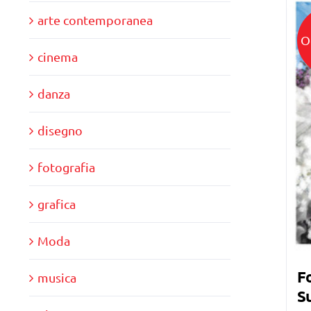
arte contemporanea
O
cinema
danza
disegno
fotografia
grafica
Moda
Fo
musica
Su