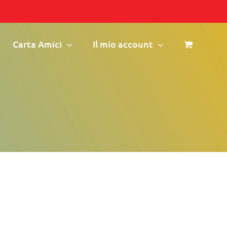
Carta Amici
Il mio account