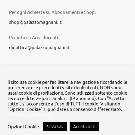
Per ogni richiesta su Abbonamenti e Shop:
shop@palazzomagnani.it
Per info su Area docenti:
didattica@palazzomagnani.it
Il sito usa cookie per facilitare la navigazione ricordando le
preferenze e le precedenti visite degli utenti. NON sono
usati cookie di profilazione. Sono utilizzati soltanto cookie
© Copyright 2020 -
2026 | Tutti i diritti riservati | MyFpm è un
tecnici e di terze parti analitici (IP anonimo). Con "Accetta
progetto della
Fondazione Palazzo Magnani
tutto", si acconsente all'uso di TUTTI i cookie. Visitando
"Opzioni Cookie" si può dare un consenso differenziato.
Ulteriori informazioni
Facebook
Instagram
Twitter
LinkedIn
YouTube
Opzioni Cookie
Rifiuta tutti
Accetta tutti