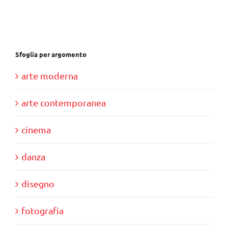
€28,00.
€10,00.
Sfoglia per argomento
arte moderna
arte contemporanea
cinema
danza
disegno
fotografia