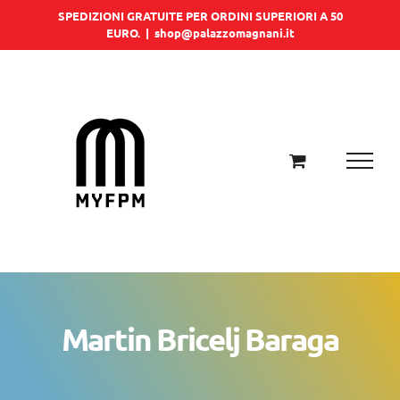
Salta
SPEDIZIONI GRATUITE PER ORDINI SUPERIORI A 50
EURO.
|
shop@palazzomagnani.it
al
contenuto
Martin Bricelj Baraga