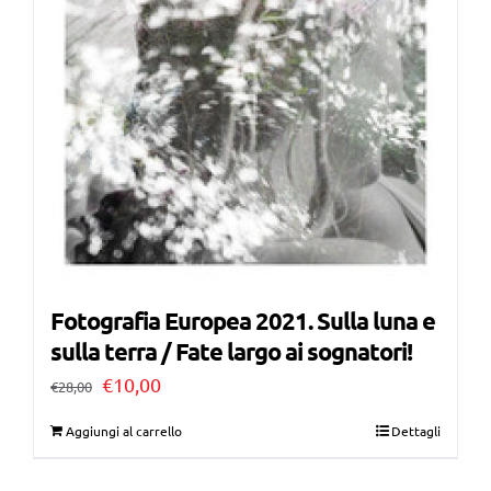
Fotografia Europea 2021. Sulla luna e
sulla terra / Fate largo ai sognatori!
Il
Il
€
10,00
€
28,00
prezzo
prezzo
Aggiungi al carrello
Dettagli
originale
attuale
era:
è: