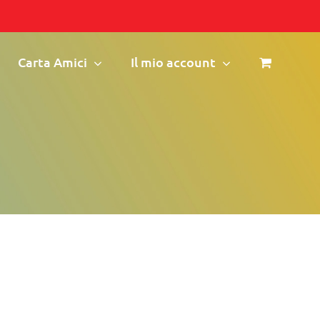
Carta Amici
Il mio account