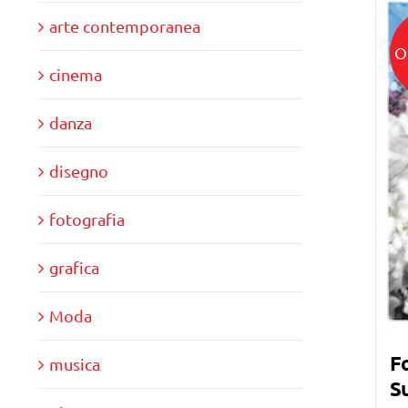
arte contemporanea
O
cinema
danza
disegno
fotografia
grafica
Moda
Fo
musica
Su