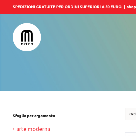
Salta
SPEDIZIONI GRATUITE PER ORDINI SUPERIORI A 50 EURO.
|
shop
al
contenuto
Ord
Sfoglia per argomento
arte moderna