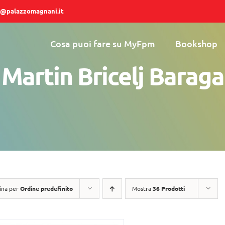
@palazzomagnani.it
Cosa puoi fare su MyFpm
Bookshop
Martin Bricelj Baraga
ina per
Ordine predefinito
Mostra
36 Prodotti