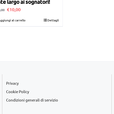
te largo ai sognatori!
Il
Il
€
10,00
,00
prezzo
prezzo
ggiungi al carrello
Dettagli
originale
attuale
era:
è:
€28,00.
€10,00.
Privacy
Cookie Policy
Condizioni generali di servizio