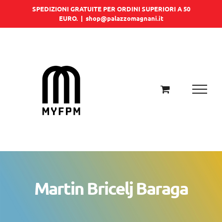
Salta
SPEDIZIONI GRATUITE PER ORDINI SUPERIORI A 50
EURO.
|
shop@palazzomagnani.it
al
contenuto
Martin Bricelj Baraga