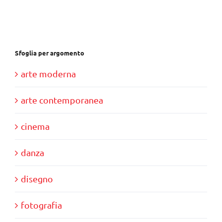
€28,00.
€10,00.
Sfoglia per argomento
arte moderna
arte contemporanea
cinema
danza
disegno
fotografia