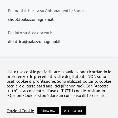
Per ogni richiesta su Abbonamenti e Shop:
shop@palazzomagnani.it
Per info su Area docenti:
didattica@palazzomagnani.it
Il sito usa cookie per facilitare la navigazione ricordando le
preferenze e le precedenti visite degli utenti. NON sono
usati cookie di profilazione. Sono utilizzati soltanto cookie
© Copyright 2020 -
2026 | Tutti i diritti riservati | MyFpm è un
tecnici e di terze parti analitici (IP anonimo). Con "Accetta
progetto della
Fondazione Palazzo Magnani
tutto", si acconsente all'uso di TUTTI i cookie. Visitando
"Opzioni Cookie" si può dare un consenso differenziato.
Ulteriori informazioni
Facebook
Instagram
Twitter
LinkedIn
YouTube
Opzioni Cookie
Rifiuta tutti
Accetta tutti