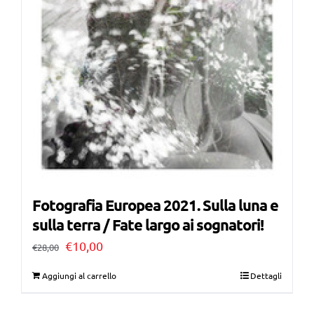
Fotografia Europea 2021. Sulla luna e
sulla terra / Fate largo ai sognatori!
Il
Il
€
10,00
€
28,00
prezzo
prezzo
Aggiungi al carrello
Dettagli
originale
attuale
era:
è: