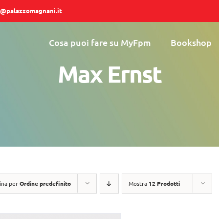
@palazzomagnani.it
Cosa puoi fare su MyFpm
Bookshop
Max Ernst
ina per
Ordine predefinito
Mostra
12 Prodotti