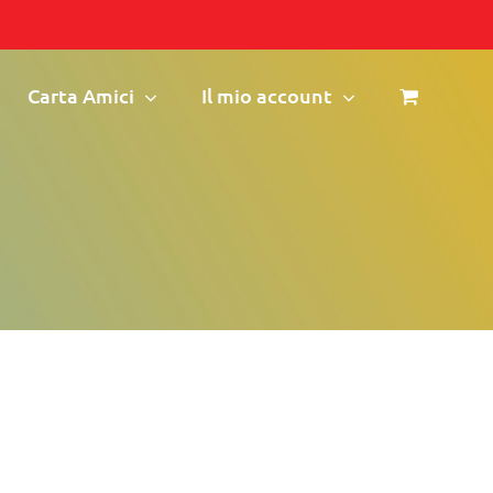
Carta Amici
Il mio account