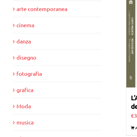
arte contemporanea
cinema
danza
disegno
fotografia
grafica
L’
de
Moda
€
3
musica
A