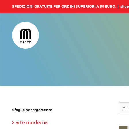
Salta
SPEDIZIONI GRATUITE PER ORDINI SUPERIORI A 50 EURO.
|
shop
al
contenuto
Ord
Sfoglia per argomento
arte moderna