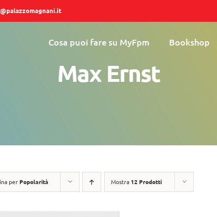
@palazzomagnani.it
Cosa puoi fare su MyFpm
Bookshop
Max Ernst
ina per
Popolarità
Mostra
12 Prodotti