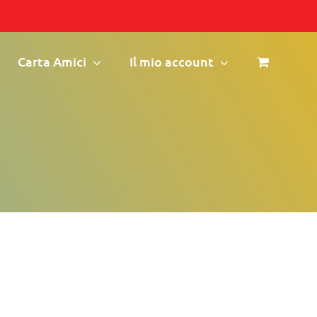
Carta Amici
Il mio account