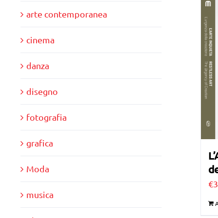
arte contemporanea
cinema
danza
disegno
fotografia
grafica
L’
de
Moda
€
3
musica
A