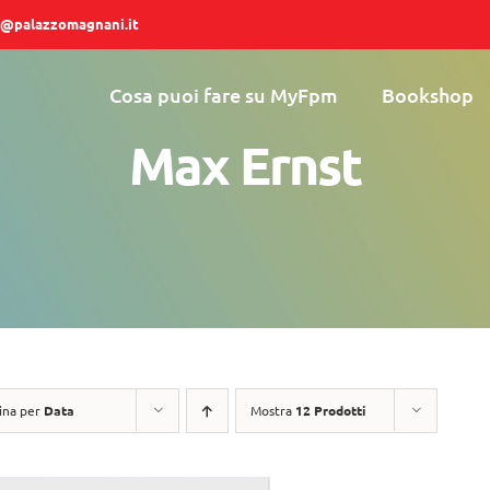
@palazzomagnani.it
Cosa puoi fare su MyFpm
Bookshop
Max Ernst
ina per
Data
Mostra
12 Prodotti