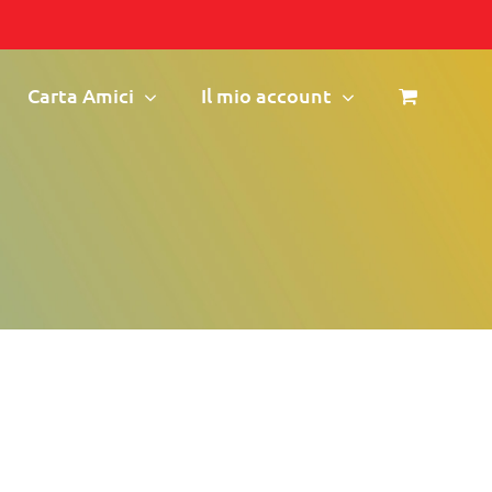
Carta Amici
Il mio account