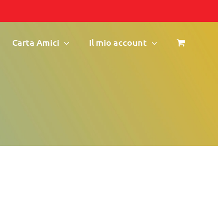
Carta Amici
Il mio account