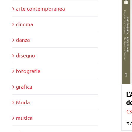
arte contemporanea
cinema
danza
disegno
fotografia
grafica
L’
de
Moda
€
3
musica
A