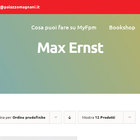
@palazzomagnani.it
Cosa puoi fare su MyFpm
Bookshop
Max Ernst
ina per
Ordine predefinito
Mostra
12 Prodotti