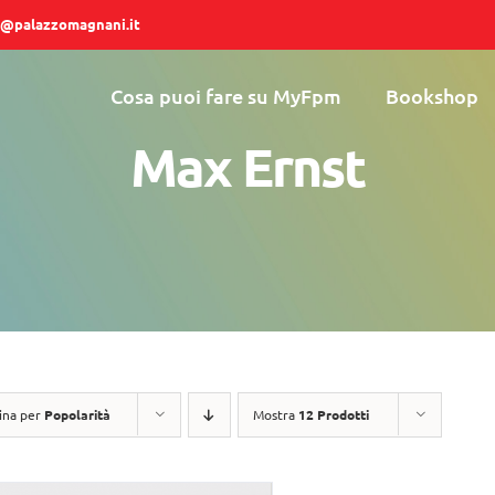
@palazzomagnani.it
Cosa puoi fare su MyFpm
Bookshop
Max Ernst
ina per
Popolarità
Mostra
12 Prodotti