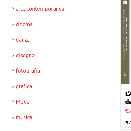
arte contemporanea
cinema
danza
disegno
fotografia
grafica
L’
de
Moda
€
3
musica
A