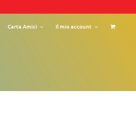
Carta Amici
Il mio account