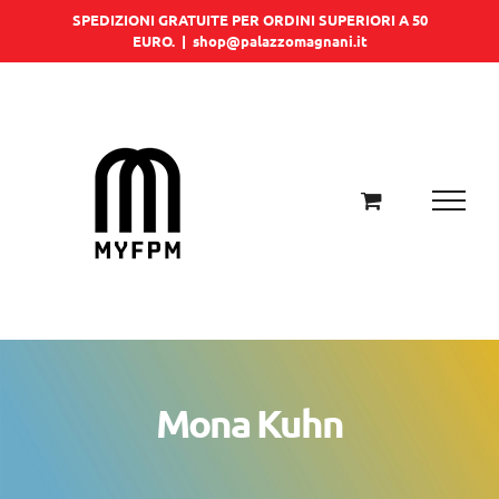
Salta
SPEDIZIONI GRATUITE PER ORDINI SUPERIORI A 50
EURO.
|
shop@palazzomagnani.it
al
contenuto
Mona Kuhn