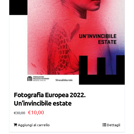
Fotografia Europea 2022.
Un’invincibile estate
Il
Il
€
10,00
€
30,00
prezzo
prezzo
Aggiungi al carrello
Dettagli
originale
attuale