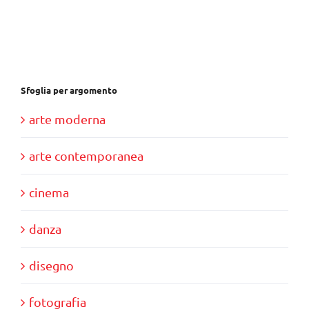
era:
è:
€30,00.
€10,00.
Sfoglia per argomento
arte moderna
arte contemporanea
cinema
danza
disegno
fotografia