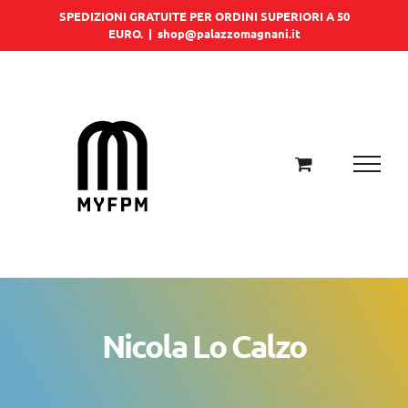
Salta
SPEDIZIONI GRATUITE PER ORDINI SUPERIORI A 50
EURO.
|
shop@palazzomagnani.it
al
contenuto
Nicola Lo Calzo