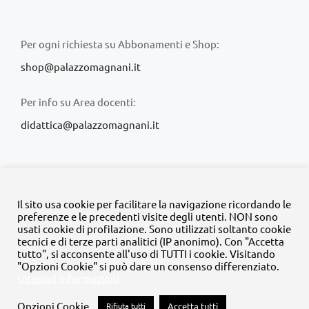
Per ogni richiesta su Abbonamenti e Shop:
shop@palazzomagnani.it
Per info su Area docenti:
didattica@palazzomagnani.it
Il sito usa cookie per facilitare la navigazione ricordando le
preferenze e le precedenti visite degli utenti. NON sono
usati cookie di profilazione. Sono utilizzati soltanto cookie
© Copyright 2020 -
2026 | Tutti i diritti riservati | MyFpm è un
tecnici e di terze parti analitici (IP anonimo). Con "Accetta
progetto della
Fondazione Palazzo Magnani
tutto", si acconsente all'uso di TUTTI i cookie. Visitando
"Opzioni Cookie" si può dare un consenso differenziato.
Ulteriori informazioni
Facebook
Instagram
Twitter
LinkedIn
YouTube
Opzioni Cookie
Rifiuta tutti
Accetta tutti