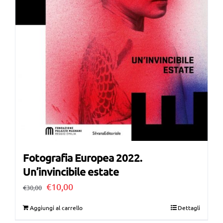
Fotografia Europea 2022.
Un’invincibile estate
Il
Il
€
10,00
€
30,00
prezzo
prezzo
Aggiungi al carrello
Dettagli
originale
attuale