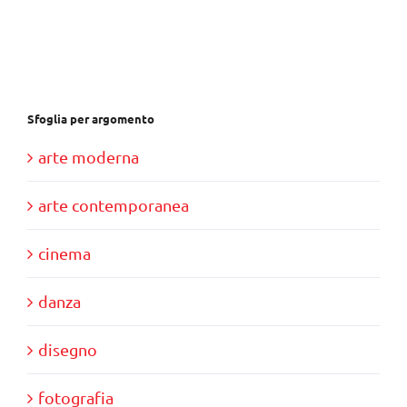
era:
è:
€30,00.
€10,00.
Sfoglia per argomento
arte moderna
arte contemporanea
cinema
danza
disegno
fotografia