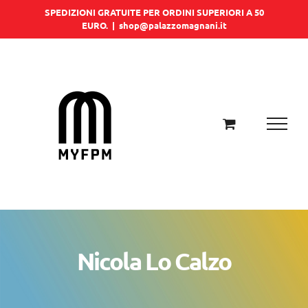
Salta
SPEDIZIONI GRATUITE PER ORDINI SUPERIORI A 50
EURO.
|
shop@palazzomagnani.it
al
contenuto
Nicola Lo Calzo