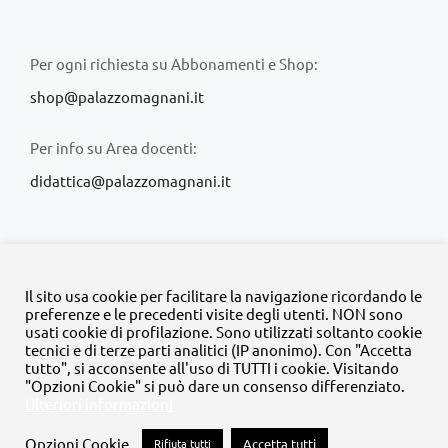
Per ogni richiesta su Abbonamenti e Shop:
shop@palazzomagnani.it
Per info su Area docenti:
didattica@palazzomagnani.it
Il sito usa cookie per facilitare la navigazione ricordando le
preferenze e le precedenti visite degli utenti. NON sono
usati cookie di profilazione. Sono utilizzati soltanto cookie
© Copyright 2020 -
2026 | Tutti i diritti riservati | MyFpm è un
tecnici e di terze parti analitici (IP anonimo). Con "Accetta
progetto della
Fondazione Palazzo Magnani
tutto", si acconsente all'uso di TUTTI i cookie. Visitando
"Opzioni Cookie" si può dare un consenso differenziato.
Ulteriori informazioni
Facebook
Instagram
Twitter
LinkedIn
YouTube
Opzioni Cookie
Rifiuta tutti
Accetta tutti