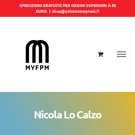
Salta
SPEDIZIONI GRATUITE PER ORDINI SUPERIORI A 50
EURO.
|
shop@palazzomagnani.it
al
contenuto
Nicola Lo Calzo