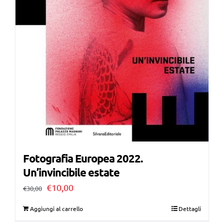
Fotografia Europea 2022.
Un’invincibile estate
Il
Il
€
10,00
€
30,00
prezzo
prezzo
Aggiungi al carrello
Dettagli
originale
attuale