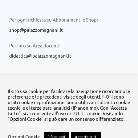
Per ogni richiesta su Abbonamenti e Shop:
shop@palazzomagnani.it
Per info su Area docenti:
didattica@palazzomagnani.it
Il sito usa cookie per facilitare la navigazione ricordando le
preferenze e le precedenti visite degli utenti. NON sono
usati cookie di profilazione. Sono utilizzati soltanto cookie
© Copyright 2020 -
2026 | Tutti i diritti riservati | MyFpm è un
tecnici e di terze parti analitici (IP anonimo). Con "Accetta
progetto della
Fondazione Palazzo Magnani
tutto", si acconsente all'uso di TUTTI i cookie. Visitando
"Opzioni Cookie" si può dare un consenso differenziato.
Ulteriori informazioni
Facebook
Instagram
Twitter
LinkedIn
YouTube
Opzioni Cookie
Rifiuta tutti
Accetta tutti