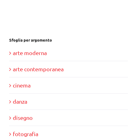
era:
è:
€30,00.
€10,00.
Sfoglia per argomento
arte moderna
arte contemporanea
cinema
danza
disegno
fotografia