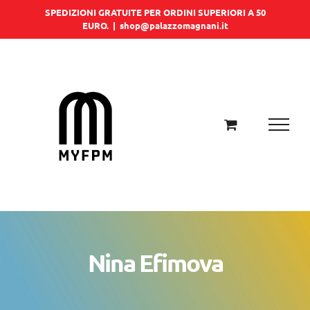
Salta
SPEDIZIONI GRATUITE PER ORDINI SUPERIORI A 50
EURO.
|
shop@palazzomagnani.it
al
contenuto
Nina Efimova