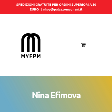
Salta
SPEDIZIONI GRATUITE PER ORDINI SUPERIORI A 50
EURO.
|
shop@palazzomagnani.it
al
contenuto
Nina Efimova