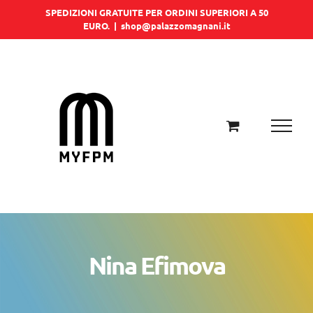
Salta
SPEDIZIONI GRATUITE PER ORDINI SUPERIORI A 50
EURO.
|
shop@palazzomagnani.it
al
contenuto
Nina Efimova