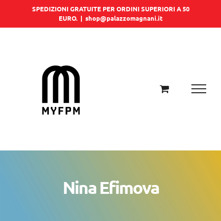
Salta
SPEDIZIONI GRATUITE PER ORDINI SUPERIORI A 50
EURO.
|
shop@palazzomagnani.it
al
contenuto
Nina Efimova