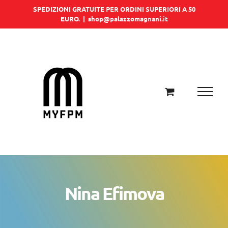
Salta
SPEDIZIONI GRATUITE PER ORDINI SUPERIORI A 50
EURO.
|
shop@palazzomagnani.it
al
contenuto
Nina Efimova